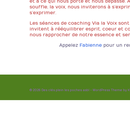
et à ce qui nous porte et nous dépasse. A
souffle, la voix, nous inviterons à s’expri
s’exprimer.
Les séances de coaching Via la Voix sont 
invitent à rééquilibrer esprit, coeur et co
nous rapprocher de notre essence et senti
Appelez
Fabienne
pour un r
© 2026 Des clés plein les poches asbl - WordPress Theme by
K