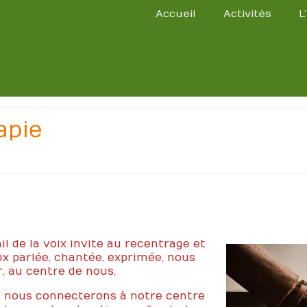
Accueil
Activités
L
apie
il de la voix invite au recentrage et
ix parlée, chantée, exprimée, nous
r, au centre de nous.
 nous connecterons à notre centre