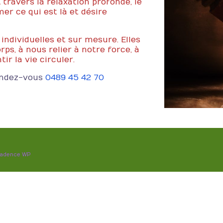
 travers la relaxation profonde, le
mer ce qui est là et désire
individuelles et sur mesure. Elles
rps, à nous relier à notre force, à
r la vie circuler.
endez-vous
0489 45 42 70
adence WP