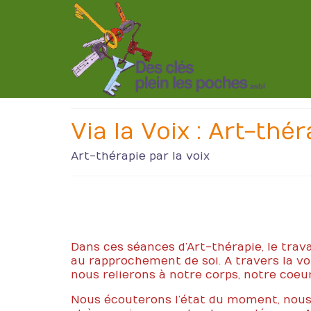
Via la Voix : Art-thér
Art-thérapie par la voix
Dans ces séances d’Art-thérapie, le trava
au rapprochement de soi. A travers la vo
nous relierons à notre corps, notre coeu
Nous écouterons l’état du moment, nous