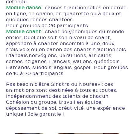
détendu.
Cours de chant – Coaching voix
Module danse
:
danses traditionnelles en cercle,
en ligne, en chaîne, en quadrette ou à deux et
Cercles de Chant
quelques rondes chantées.
Pour groupes de 20 participants.
Via la Voix : Art-thérapie
Module chant
:
chant polyphoniques du monde
entier. Quel que soit son niveau de chant,
Stages de chant
apprendre à chanter ensemble à une, deux,
trois voix ou en canon des chants traditionnels
Chant prénatal
irlandais,norvégiens, ukrainiens, africains,
serbes, tziganes, français, wallons, québécois,
Pour les tout petits
flamands, suédois, anglais, gospel….Pour groupes
de 10 à 20 participants.
Seniors
Pas besoin d’être Sinatra ou Noureev : ces
animations sont destinées à tous et toutes,
Animations interculturelles
indépendamment des talents de chacun.
Cohésion du groupe, travail en équipe,
Fêtes des familles
dépassement de soi, créativité, une expérience
unique ! Joie garantie !
Team building
L’équipe