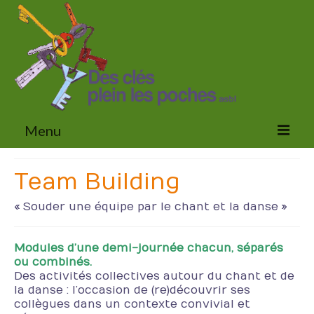
Menu
Accueil
Team Building
Activités
« Souder une équipe par le chant et la danse »
En milieu scolaire
Modules d’une demi-journée chacun, séparés
Pour les bibliothèques, les centres culturels et
ou combinés.
les évènements urbains et communaux
Des activités collectives autour du chant et de
la danse : l’occasion de (re)découvrir ses
En milieu social et médical
collègues dans un contexte convivial et