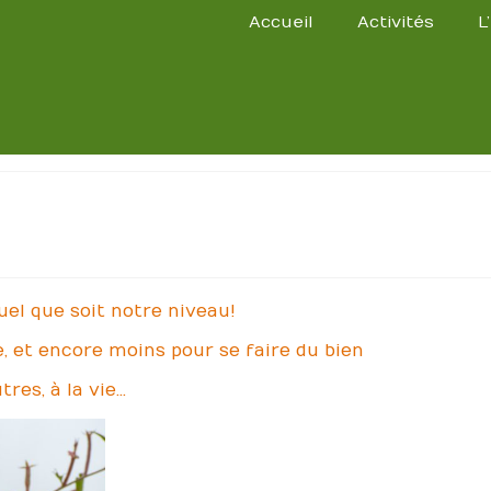
Accueil
Activités
L
uel que soit notre niveau!
e, et encore moins pour se faire du bien
tres, à la vie…