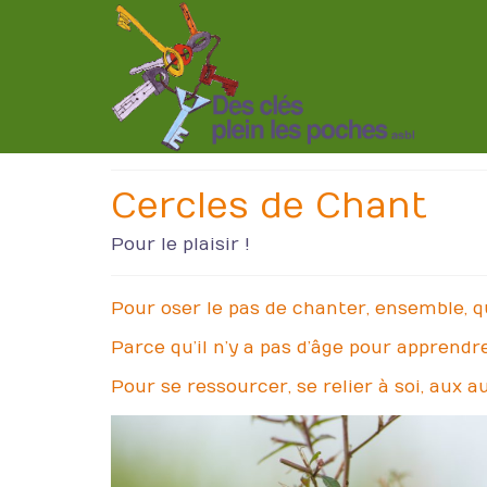
Cercles de Chant
Pour le plaisir !
Pour oser le pas de chanter, ensemble, q
Parce qu’il n’y a pas d’âge pour apprendr
Pour se ressourcer, se relier à soi, aux au