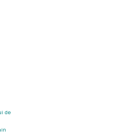
ui de
ain