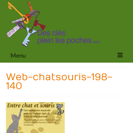
Menu
Accueil
Web-chatsouris-198-
140
Activités
En milieu scolaire
Pour les bibliothèques, les centres culturels et
les évènements urbains et communaux
En milieu social et médical